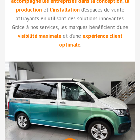
accompagne les entreprises dans la conception
,
la
production
et
l’installation
d’espaces de vente
attrayants en utilisant des solutions innovantes.
Grâce à nos services, les marques bénéficient d’une
visibilité maximale
et d’une
expérience client
optimale
.