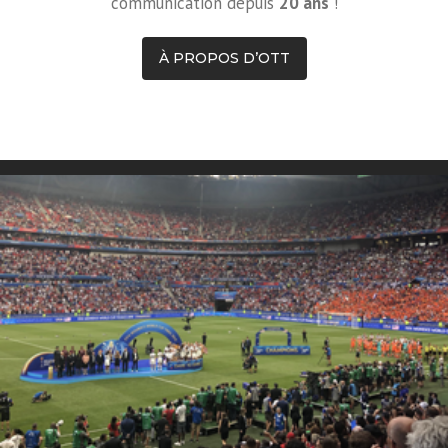
communication depuis
20 ans
!
À PROPOS D’OTT